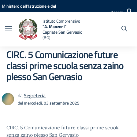
Vai ai contenuti
Vai al menu di navigazione
Vai al footer
Ministero dell'Istruzione e del
Accedi
Merito
Istituto Comprensivo
"A. Manzoni"
Capriate San Gervasio
(BG)
CIRC. 5 Comunicazione future
classi prime scuola senza zaino
plesso San Gervasio
da
Segreteria
del
mercoledì, 03 settembre 2025
CIRC. 5 Comunicazione future classi prime scuola
senza zaino plesso San Gervasio