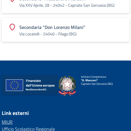
Via XXV Aprile, 28 - 24042 - Capriate San Gervasio (BG)
Secondaria “Don Lorenzo Milani”
Via Locatelli - 24040 - Filago (BG)
Istituto Comprensivo
"A. Manzoni"
Capriate San Gervasio (BG)
Link esterni
MIUR
Ufficio Scolastico Regionale