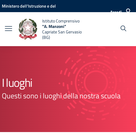
Vai ai contenuti
Vai al menu di navigazione
Vai al footer
Ministero dell'Istruzione e del
Accedi
Merito
Istituto Comprensivo
"A. Manzoni"
Capriate San Gervasio
(BG)
I luoghi
Questi sono i luoghi della nostra scuola