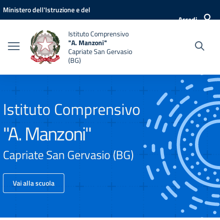
Vai ai contenuti
Vai al menu di navigazione
Vai al footer
Ministero dell'Istruzione e del
Accedi
Merito
Istituto Comprensivo
"A. Manzoni"
Capriate San Gervasio
(BG)
Istituto Comprensivo
"A. Manzoni"
Capriate San Gervasio (BG)
Vai alla scuola