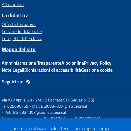
Albo online
La didattica
Offerta formativa
Le schede didattiche
I progetti delle classi
Mappa del sito
Amministrazione Trasparente
Albo online
Privacy Policy
Note Legali
Dichiarazioni di accessibilità
Gestione cookie
Seguici su:
Via XXV Aprile, 28
-
24042 Capriate San Gervasio (BG)
Tel 029090759
- Mail:
BGIC83400X@istruzione.it
- PEC:
BGIC83400X@pec.istruzione.it
Codice meccanografico: BGIC83400X
- C.F. 82005050164
Questo sito utilizza cookie tecnici per erogare i propri