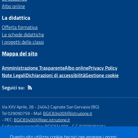
Albo online
La didattica
Offerta formativa
Le schede didattiche
I progetti delle classi
Mappa del sito
Amministrazione Trasparente
Albo online
Privacy Policy
Note Legali
Dichiarazioni di accessibilità
Gestione cookie
Seguici su:
Via XXV Aprile, 28
-
24042 Capriate San Gervasio (BG)
Tel 029090759
- Mail:
BGIC83400X@istruzione.it
- PEC:
BGIC83400X@pec.istruzione.it
Codice meccanografico: BGIC83400X
- C.F. 82005050164
Questo sito utilizza cookie tecnici per erogare i propri