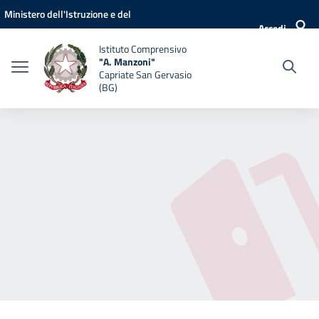
Vai ai contenuti
Vai al menu di navigazione
Vai al footer
Ministero dell'Istruzione e del
Accedi
Merito
Istituto Comprensivo
"A. Manzoni"
Capriate San Gervasio
(BG)