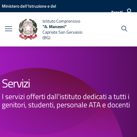
Vai ai contenuti
Vai al menu di navigazione
Vai al footer
Ministero dell'Istruzione e del
Accedi
Merito
Istituto Comprensivo
"A. Manzoni"
Capriate San Gervasio
(BG)
Servizi
I servizi offerti dall'istituto dedicati a tutti i
genitori, studenti, personale ATA e docenti