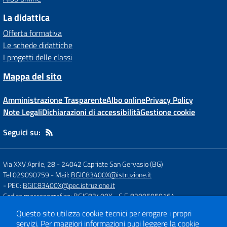
La didattica
Offerta formativa
Le schede didattiche
I progetti delle classi
Mappa del sito
Amministrazione Trasparente
Albo online
Privacy Policy
Note Legali
Dichiarazioni di accessibilità
Gestione cookie
Seguici su:
Via XXV Aprile, 28
-
24042 Capriate San Gervasio (BG)
Tel 029090759
- Mail:
BGIC83400X@istruzione.it
- PEC:
BGIC83400X@pec.istruzione.it
Codice meccanografico: BGIC83400X
- C.F. 82005050164
Questo sito utilizza cookie tecnici per erogare i propri
servizi.
Per maggiori informazioni puoi leggere la
cookie
Concept & Design by
Designers Italia