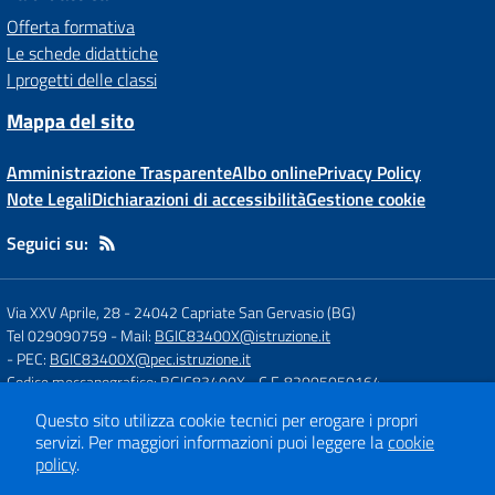
Offerta formativa
Le schede didattiche
I progetti delle classi
Mappa del sito
Amministrazione Trasparente
Albo online
Privacy Policy
Note Legali
Dichiarazioni di accessibilità
Gestione cookie
Seguici su:
Via XXV Aprile, 28
-
24042 Capriate San Gervasio (BG)
Tel 029090759
- Mail:
BGIC83400X@istruzione.it
- PEC:
BGIC83400X@pec.istruzione.it
Codice meccanografico: BGIC83400X
- C.F. 82005050164
Questo sito utilizza cookie tecnici per erogare i propri
servizi.
Per maggiori informazioni puoi leggere la
cookie
Concept & Design by
Designers Italia
policy
.
Sito web realizzato con CMS
SCUOLASTICO