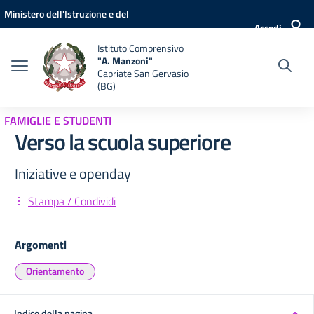
Vai ai contenuti
Vai al menu di navigazione
Vai al footer
Ministero dell'Istruzione e del
Accedi
Merito
Istituto Comprensivo
"A. Manzoni"
Capriate San Gervasio
(BG)
FAMIGLIE E STUDENTI
Verso la scuola superiore
Iniziative e openday
Stampa / Condividi
Argomenti
Orientamento
Indice della pagina