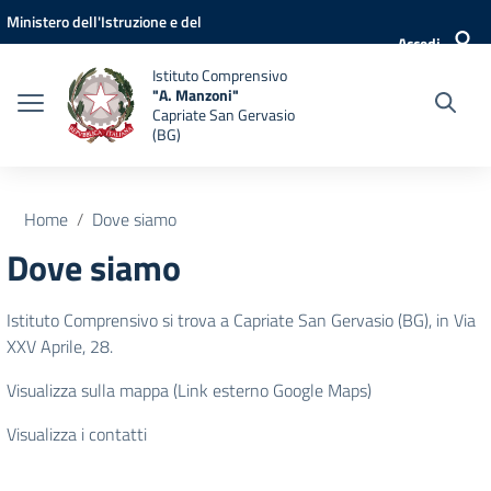
Vai ai contenuti
Vai al menu di navigazione
Vai al footer
Ministero dell'Istruzione e del
Accedi
Merito
Istituto Comprensivo
"A. Manzoni"
Capriate San Gervasio
(BG)
Home
Dove siamo
Dove siamo
Istituto Comprensivo si trova a Capriate San Gervasio (BG), in Via
XXV Aprile, 28.
Visualizza sulla mappa (Link esterno Google Maps)
Visualizza i contatti