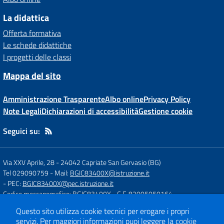
La didattica
Offerta formativa
Le schede didattiche
I progetti delle classi
Mappa del sito
Amministrazione Trasparente
Albo online
Privacy Policy
Note Legali
Dichiarazioni di accessibilità
Gestione cookie
Seguici su:
Via XXV Aprile, 28
-
24042 Capriate San Gervasio (BG)
Tel 029090759
- Mail:
BGIC83400X@istruzione.it
- PEC:
BGIC83400X@pec.istruzione.it
Codice meccanografico: BGIC83400X
- C.F. 82005050164
Questo sito utilizza cookie tecnici per erogare i propri
servizi.
Per maggiori informazioni puoi leggere la
cookie
Concept & Design by
Designers Italia