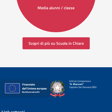
Media alunni / classe
Scopri di più su Scuola in Chiaro
Istituto Comprensivo
"A. Manzoni"
Capriate San Gervasio (BG)