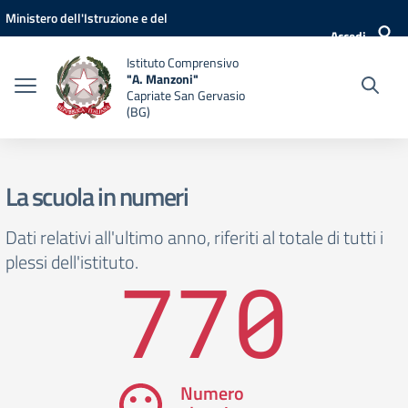
Vai ai contenuti
Vai al menu di navigazione
Vai al footer
Ministero dell'Istruzione e del
Accedi
Merito
Istituto Comprensivo
"A. Manzoni"
Capriate San Gervasio
(BG)
La scuola in numeri
Dati relativi all'ultimo anno, riferiti al totale di tutti i
plessi dell'istituto.
770
Numero