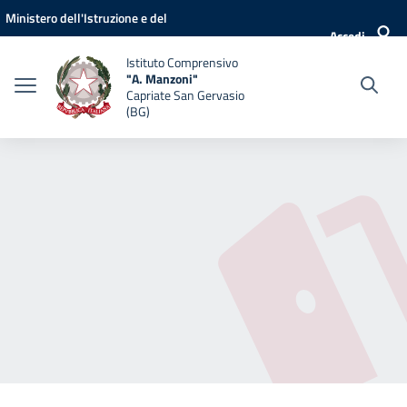
Vai ai contenuti
Vai al menu di navigazione
Vai al footer
Ministero dell'Istruzione e del
Accedi
Merito
Istituto Comprensivo
"A. Manzoni"
Capriate San Gervasio
(BG)