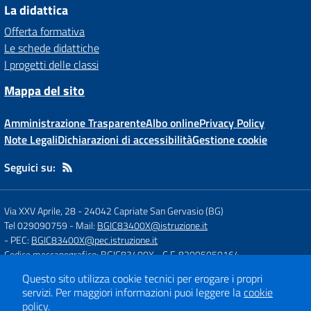
La didattica
Offerta formativa
Le schede didattiche
I progetti delle classi
Mappa del sito
Amministrazione Trasparente
Albo online
Privacy Policy
Note Legali
Dichiarazioni di accessibilità
Gestione cookie
Seguici su:
Via XXV Aprile, 28
-
24042 Capriate San Gervasio (BG)
Tel 029090759
- Mail:
BGIC83400X@istruzione.it
- PEC:
BGIC83400X@pec.istruzione.it
Codice meccanografico: BGIC83400X
- C.F. 82005050164
Questo sito utilizza cookie tecnici per erogare i propri
servizi.
Per maggiori informazioni puoi leggere la
cookie
Concept & Design by
Designers Italia
policy
.