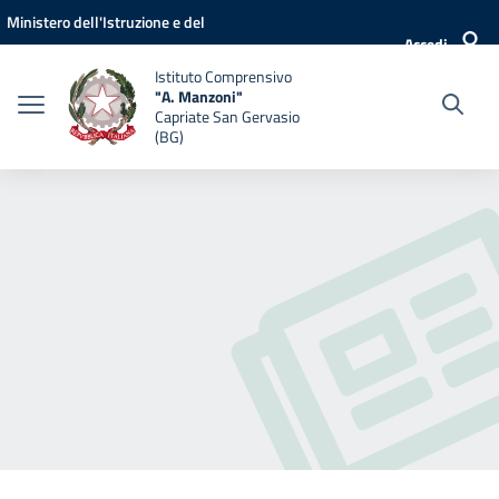
Vai ai contenuti
Vai al menu di navigazione
Vai al footer
Ministero dell'Istruzione e del
Accedi
Merito
Istituto Comprensivo
"A. Manzoni"
Capriate San Gervasio
(BG)