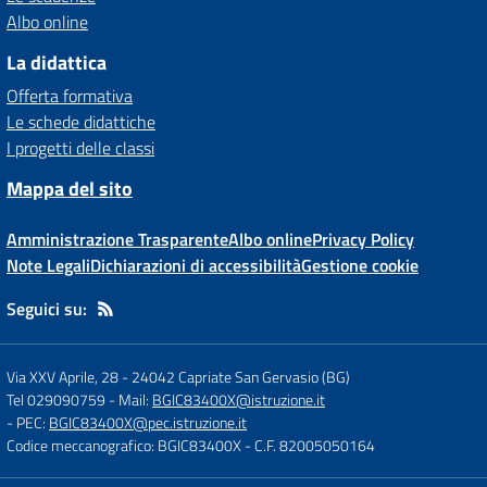
Albo online
La didattica
Offerta formativa
Le schede didattiche
I progetti delle classi
Mappa del sito
Amministrazione Trasparente
Albo online
Privacy Policy
Note Legali
Dichiarazioni di accessibilità
Gestione cookie
Seguici su:
Via XXV Aprile, 28
-
24042 Capriate San Gervasio (BG)
Tel 029090759
- Mail:
BGIC83400X@istruzione.it
- PEC:
BGIC83400X@pec.istruzione.it
Codice meccanografico: BGIC83400X
- C.F. 82005050164