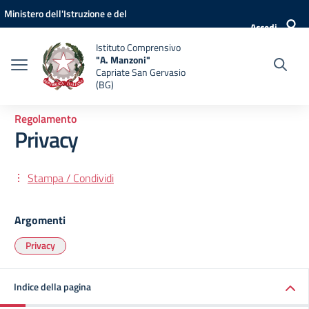
Vai ai contenuti
Vai al menu di navigazione
Vai al footer
Ministero dell'Istruzione e del
Accedi
Merito
Istituto Comprensivo
"A. Manzoni"
Capriate San Gervasio
(BG)
Regolamento
Privacy
Stampa / Condividi
Argomenti
Privacy
Indice della pagina