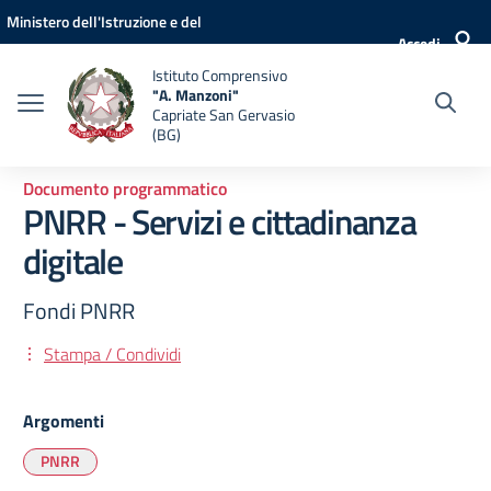
Vai ai contenuti
Vai al menu di navigazione
Vai al footer
Ministero dell'Istruzione e del
Accedi
Merito
Istituto Comprensivo
"A. Manzoni"
Capriate San Gervasio
(BG)
Documento programmatico
PNRR - Servizi e cittadinanza
digitale
Fondi PNRR
Stampa / Condividi
Argomenti
PNRR