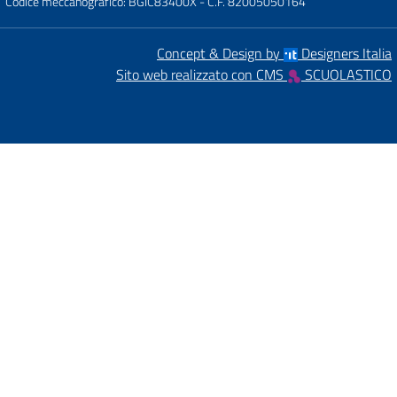
Codice meccanografico: BGIC83400X
- C.F. 82005050164
Concept & Design by
Designers Italia
Sito web realizzato con CMS
SCUOLASTICO