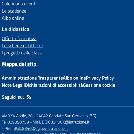
Calendario eventi
Le scadenze
Albo online
La didattica
Offerta formativa
Le schede didattiche
I progetti delle classi
Mappa del sito
Amministrazione Trasparente
Albo online
Privacy Policy
Note Legali
Dichiarazioni di accessibilità
Gestione cookie
Seguici su:
Via XXV Aprile, 28
-
24042 Capriate San Gervasio (BG)
Tel 029090759
- Mail:
BGIC83400X@istruzione.it
- PEC:
BGIC83400X@pec.istruzione.it