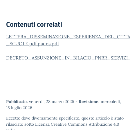
Contenuti correlati
LETTERA_DISSEMINAZIONE_ESPERIENZA_DEL_CITTA
_SCUOLE.pdf.pades.pdf
DECRETO_ASSUNZIONE_IN_BILACIO_PNRR_SERVIZI_
Pubblicato:
venerdì, 28 marzo 2025
-
Revisione:
mercoledì,
15 luglio 2026
Eccetto dove diversamente specificato, questo articolo è stato
rilasciato sotto
Licenza Creative Commons Attribuzione 4.0