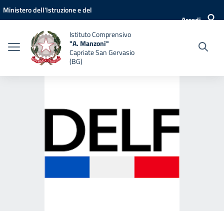
Vai ai contenuti
Vai al menu di navigazione
Vai al footer
Ministero dell'Istruzione e del
Accedi
Merito
Istituto Comprensivo
"A. Manzoni"
Capriate San Gervasio
(BG)