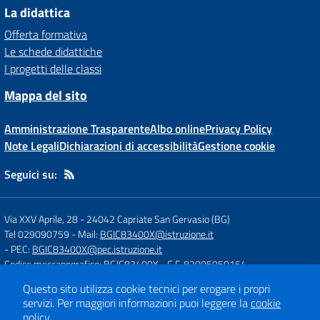
La didattica
Offerta formativa
Le schede didattiche
I progetti delle classi
Mappa del sito
Amministrazione Trasparente
Albo online
Privacy Policy
Note Legali
Dichiarazioni di accessibilità
Gestione cookie
Seguici su:
Via XXV Aprile, 28
-
24042 Capriate San Gervasio (BG)
Tel 029090759
- Mail:
BGIC83400X@istruzione.it
- PEC:
BGIC83400X@pec.istruzione.it
Codice meccanografico: BGIC83400X
- C.F. 82005050164
Questo sito utilizza cookie tecnici per erogare i propri
servizi.
Per maggiori informazioni puoi leggere la
cookie
Concept & Design by
Designers Italia
policy
.