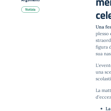
mem
Notizia
cel
Una fes
plesso 
straord
figura 
sua nas
L'event
una sce
scolast
La matt
d'eccez
La