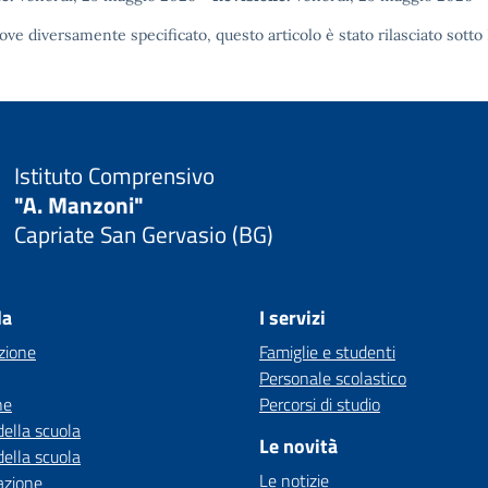
ove diversamente specificato, questo articolo è stato rilasciato sotto
Istituto Comprensivo
"A. Manzoni"
Capriate San Gervasio (BG)
la
I servizi
zione
Famiglie e studenti
Personale scolastico
ne
Percorsi di studio
della scuola
Le novità
della scuola
Le notizie
azione