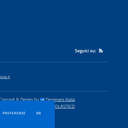
Seguici su:
one.it
Concept & Design by
Designers Italia
eb realizzato con CMS
SCUOLASTICO
DEI COOKIE
PREFERENZE
OK