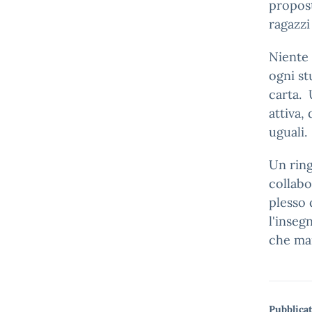
propost
ragazzi
Niente 
ogni st
carta. 
attiva,
uguali.
Un ring
collabo
plesso 
l'inseg
che mai
Pubblicat