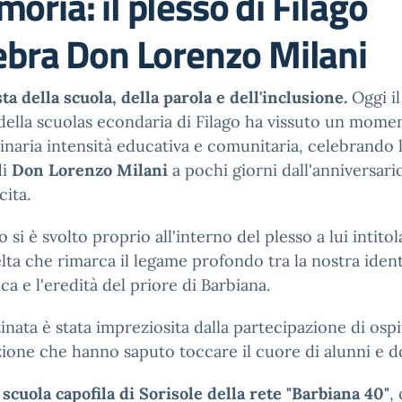
oria: il plesso di Filago
ebra Don Lorenzo Milani
ta della scuola, della parola e dell'inclusione.
Oggi il
della scuolas econdaria di Filago ha vissuto un mome
inaria intensità educativa e comunitaria, celebrando 
di
Don Lorenzo Milani
a pochi giorni dall'anniversari
cita.
o si è svolto proprio all'interno del plesso a lui intitol
lta che rimarca il legame profondo tra la nostra ident
ica e l'eredità del priore di Barbiana.
inata è stata impreziosita dalla partecipazione di ospi
ione che hanno saputo toccare il cuore di alunni e d
 scuola capofila di Sorisole della rete "Barbiana 40"
,