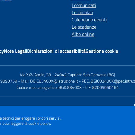
I comunicati
Le circolari
Calendario eventi
Le scadenze
Albo online
cy
Note Legali
Dichiarazioni di accessibilità
Gestione cookie
Via XXV Aprile, 28
-
24042 Capriate San Gervasio (BG)
029090759
- Mail:
BGIC83400X@istruzione.it
- PEC:
BGIC83400X@pec.istruzi
Codice meccanografico: BGIC83400X
- C.F. 82005050164
Sito w
e tecnici per erogare i propri servizi.
i puoi leggere la
cookie policy
.