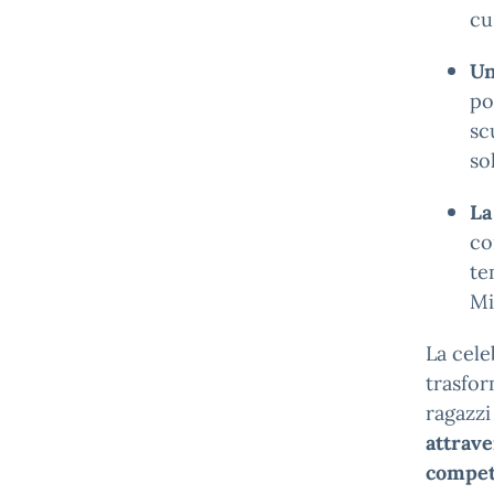
cu
Un
po
sc
so
La
co
te
Mi
La cele
trasfor
ragazzi
attrave
compete