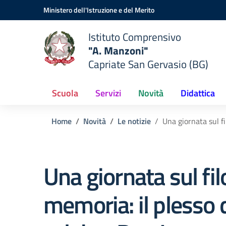
Vai ai contenuti
Vai al menu di navigazione
Vai al footer
Ministero dell'Istruzione e del Merito
Istituto Comprensivo
"A. Manzoni"
Capriate San Gervasio (BG)
Scuola
Servizi
Novità
Didattica
Home
Novità
Le notizie
Una giornata sul fi
Una giornata sul fil
memoria: il plesso d