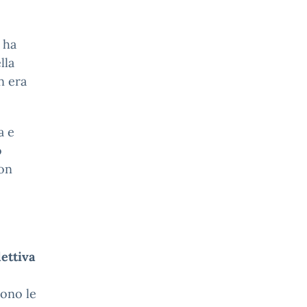
 ha
lla
n era
a e
o
Don
lettiva
ono le