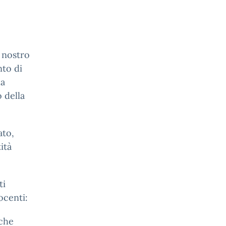
 nostro
nto di
la
o della
ato,
ità
ti
ocenti:
 che