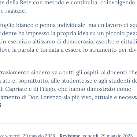
e della Rete con metodo e continuità, coinvolgendo 
 e ragazze.
foglio bianco e penna individuale, ma un lavoro di sq
udente ha impresso la propria idea su un piccolo pez
Un esercizio altissimo di democrazia, ascolto e cittad
 dove la parola è tornata a essere lo strumento per di
raziamento sincero va a tutti gli ospiti, ai docenti c
rato e, soprattutto, alle studentesse e agli studenti d
di Capriate e di Filago, che hanno dimostrato come
namento di Don Lorenzo sia più vivo, attuale e necess
.
o:
venerdì, 29 maggio 2026
-
Revisione:
venerdì, 29 maggio 2026