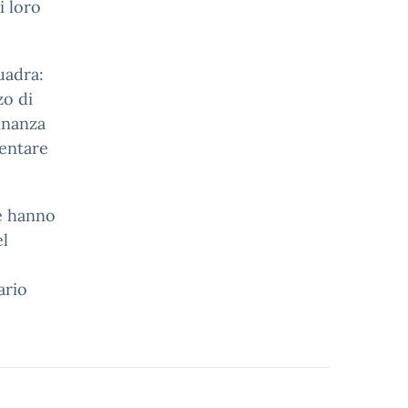
i loro
uadra:
zo di
inanza
ventare
he hanno
el
ario