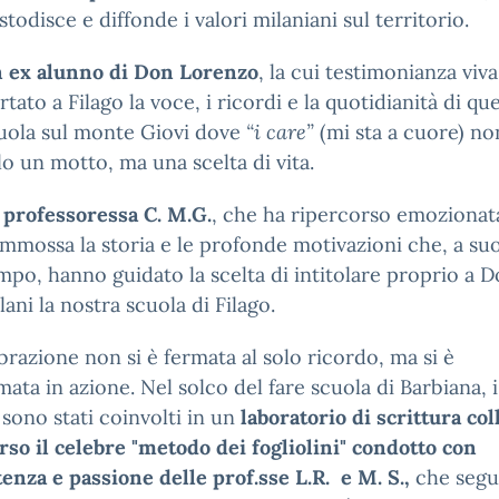
stodisce e diffonde i valori milaniani sul territorio.
 ex alunno di Don Lorenzo
, la cui testimonianza viva
rtato a Filago la voce, i ricordi e la quotidianità di que
uola sul monte Giovi dove
“i care”
(mi sta a cuore) no
lo un motto, ma una scelta di vita.
 professoressa C. M.G.
, che ha ripercorso emozionat
mmossa la storia e le profonde motivazioni che, a su
mpo, hanno guidato la scelta di intitolare proprio a 
lani la nostra scuola di Filago.
brazione non si è fermata al solo ricordo, ma si è
mata in azione. Nel solco del fare scuola di Barbiana, i
 sono stati coinvolti in un
laboratorio di scrittura col
rso il celebre "metodo dei fogliolini" condotto con
nza e passione delle prof.sse L.R. e M. S.,
che segu