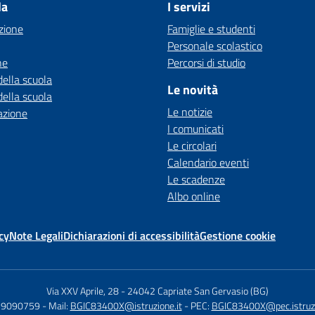
la
I servizi
zione
Famiglie e studenti
Personale scolastico
ne
Percorsi di studio
della scuola
Le novità
della scuola
Le notizie
azione
I comunicati
Le circolari
Calendario eventi
Le scadenze
Albo online
cy
Note Legali
Dichiarazioni di accessibilità
Gestione cookie
Via XXV Aprile, 28
-
24042 Capriate San Gervasio (BG)
029090759
- Mail:
BGIC83400X@istruzione.it
- PEC:
BGIC83400X@pec.istruzi