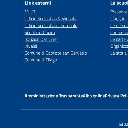
Link esterni
La scuo
MIUR
Presenta
Ufficio Scolastico Regionale
I luoghi
Ufficio Scolastico Territoriale
Le perso
Scuola in Chiaro
I numeri 
Iscrizioni On Line
Le carte 
Invalsi
Organizz
Comune di Capriate san Gervasio
La storia
Comune di Filago
Amministrazione Trasparente
Albo online
Privacy Poli
Tel 