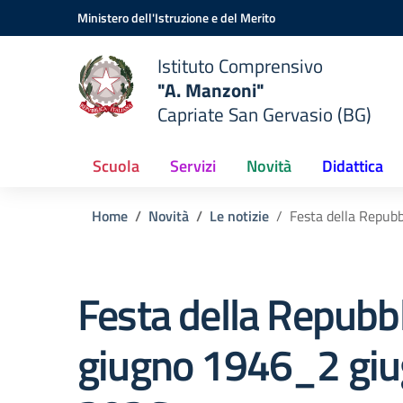
Vai ai contenuti
Vai al menu di navigazione
Vai al footer
Ministero dell'Istruzione e del Merito
Istituto Comprensivo
"A. Manzoni"
Capriate San Gervasio (BG)
Scuola
Servizi
Novità
Didattica
Home
Novità
Le notizie
Festa della Repub
Festa della Repubbl
giugno 1946_2 gi