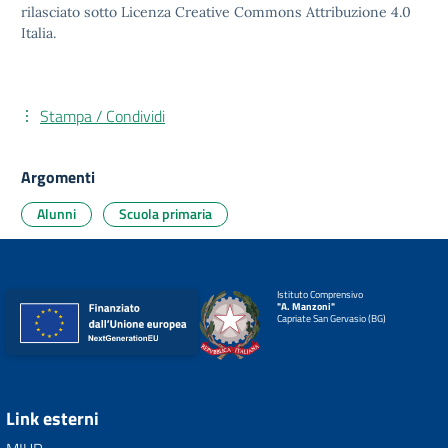
rilasciato sotto
Licenza Creative Commons Attribuzione 4.0
Italia.
Stampa / Condividi
Argomenti
Alunni
Scuola primaria
Istituto Comprensivo
"A. Manzoni"
Capriate San Gervasio (BG)
Link esterni