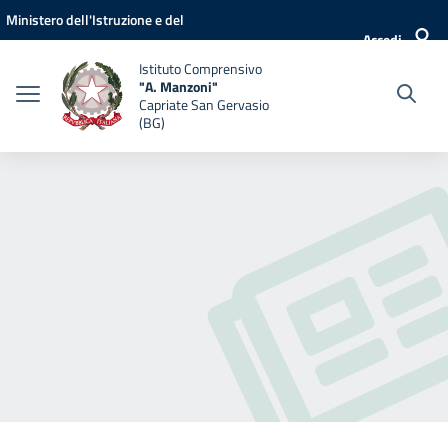
Vai ai contenuti
Vai al menu di navigazione
Vai al footer
Ministero dell'Istruzione e del
Accedi
Merito
Istituto Comprensivo
"A. Manzoni"
Capriate San Gervasio
(BG)