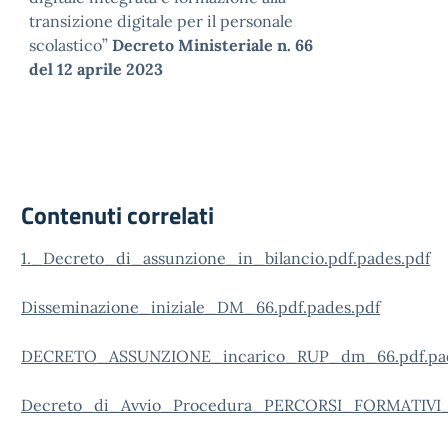
transizione digitale per il personale
scolastico”
Decreto Ministeriale n. 66
del 12 aprile 2023
Contenuti correlati
1._Decreto_di_assunzione_in_bilancio.pdf.pades.pdf
Disseminazione_iniziale_DM_66.pdf.pades.pdf
DECRETO_ASSUNZIONE_incarico_RUP_dm_66.pdf.pad
Decreto_di_Avvio_Procedura_PERCORSI_FORMATIVI