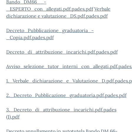
Bando_DM66__-
_ESPERTO_con_allegati.pdf.pades.pdf
Verbale
dichiarazione e valutazione_DS.pdf.pades.pdf
Decreto_Pubblicazione_graduatoria_-
_Copia.pdf.pades.pdf
Decreto_di_attribuzione_incarichi.pdf.pades.pdf
Avviso_selezione_tutor_interni_con_allegati.pdf.pades
1._Verbale_dichiarazione_e_Valutazione_D.pdf.pades.p
2._Decreto_Pubblicazione_graduatoria.pdf.pades.pdf
3._Decreto_di_attribuzione_incarichi.pdf.pades
(1).pdf
Decreto annullamento in autotutela Bando DM 66-