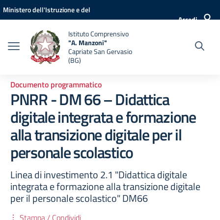
Vai ai contenuti
Vai al menu di navigazione
Vai al footer
Ministero dell'Istruzione e del
Accedi
Merito
Istituto Comprensivo
"A. Manzoni"
Capriate San Gervasio
(BG)
Documento programmatico
PNRR - DM 66 – Didattica
digitale integrata e formazione
alla transizione digitale per il
personale scolastico
Linea di investimento 2.1 "Didattica digitale
integrata e formazione alla transizione digitale
per il personale scolastico" DM66
Stampa / Condividi