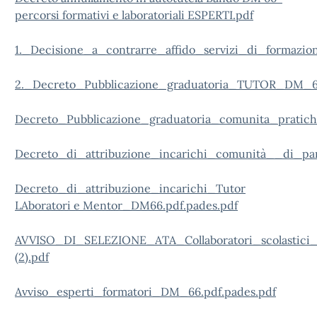
percorsi formativi e laboratoriali ESPERTI.pdf
1._Decisione_a_contrarre_affido_servizi_di_formazion
2._Decreto_Pubblicazione_graduatoria_TUTOR_DM_66
Decreto_Pubblicazione_graduatoria_comunita_pratiche
Decreto_di_attribuzione_incarichi_comunità__di_pa
Decreto_di_attribuzione_incarichi_Tutor
LAboratori e Mentor_DM66.pdf.pades.pdf
AVVISO_DI_SELEZIONE_ATA_Collaboratori_scolastici
(2).pdf
Avviso_esperti_formatori_DM_66.pdf.pades.pdf